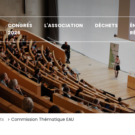
CONGRÈS
L'ASSOCIATION
DÉCHETS
É
2026
R
ts
Commission Thématique EAU