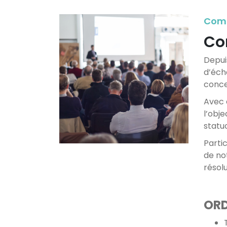
Comm
Co
Depui
d’éch
conce
Avec 
l’obj
statu
Parti
de no
résol
ORD