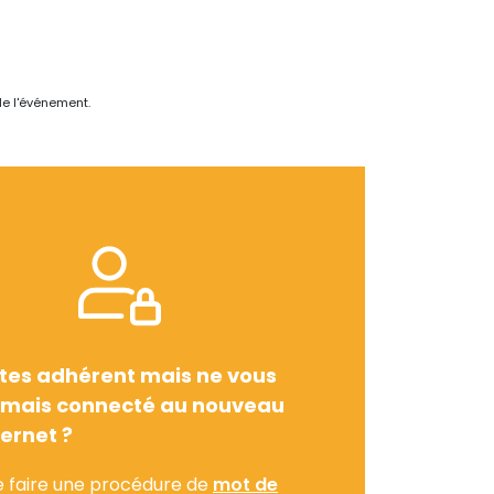
de l'événement.
tes adhérent mais ne vous
amais connecté au nouveau
ternet ?
e faire une procédure de
mot de