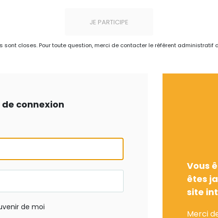
JE PARTICIPE
ns sont closes. Pour toute question, merci de contacter le référent administratif 
ts de connexion
Vous ê
êtes j
site in
uvenir de moi
Merci d