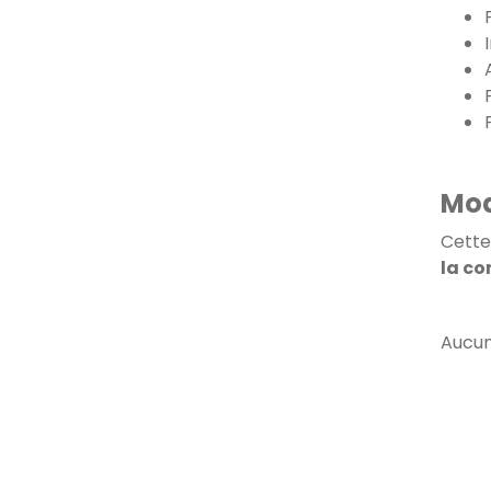
Mod
Cette
la c
Aucun