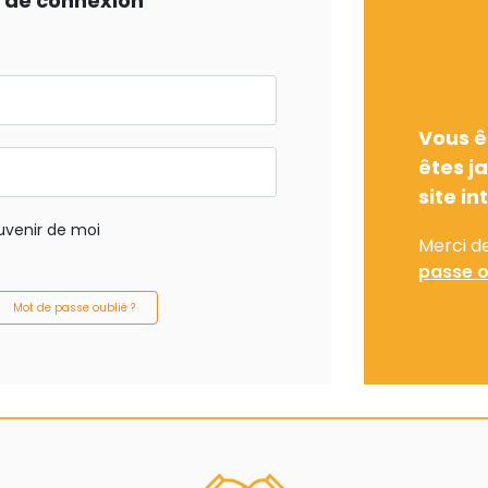
ts de connexion
Vous ê
êtes j
site in
uvenir de moi
Merci d
passe o
Mot de passe oublié ?